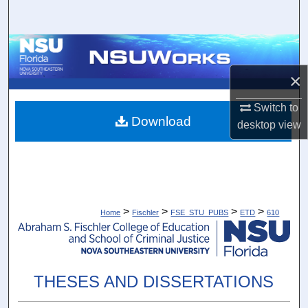
Search
Browse Collections
×
My Account
Switch to
About
Download
desktop
view
Digital Commons Network™
>
>
>
>
Home
Fischler
FSE_STU_PUBS
ETD
610
THESES AND DISSERTATIONS