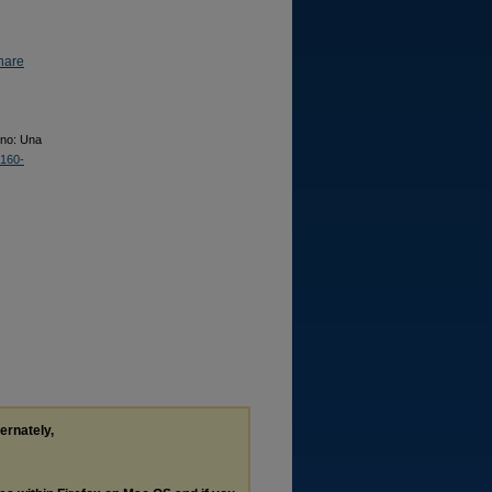
hare
ino: Una
2160-
ternately,