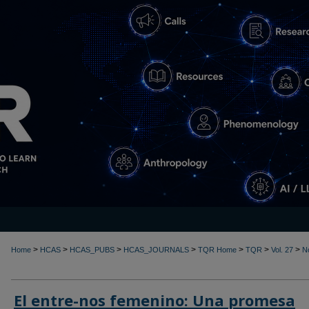
>
>
>
>
>
>
>
Home
HCAS
HCAS_PUBS
HCAS_JOURNALS
TQR Home
TQR
Vol. 27
N
El entre-nos femenino: Una promesa