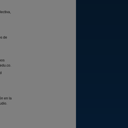
lectiva,
os de
nos
.edu.co.
ad
ón en la
udio.