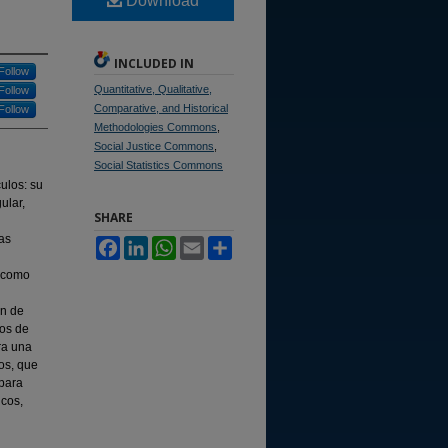
Download
INCLUDED IN
Follow
Quantitative, Qualitative,
Follow
Comparative, and Historical
Follow
Methodologies Commons
,
Social Justice Commons
,
Social Statistics Commons
ulos: su
ular,
SHARE
las
Facebook
LinkedIn
WhatsApp
Email
Share
s como
ón de
vos de
ra una
nos, que
 para
icos,