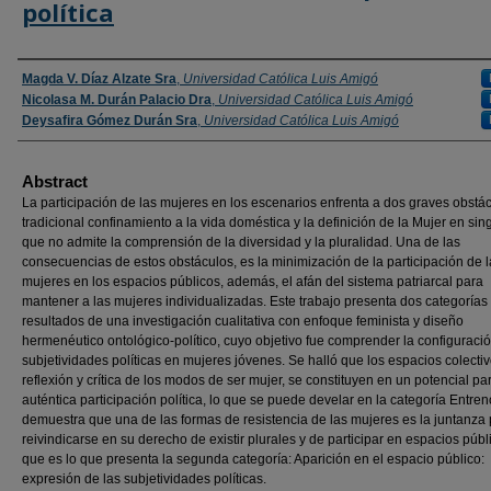
política
Authors
Magda V. Díaz Alzate Sra
,
Universidad Católica Luis Amigó
Nicolasa M. Durán Palacio Dra
,
Universidad Católica Luis Amigó
Deysafira Gómez Durán Sra
,
Universidad Católica Luis Amigó
Abstract
La participación de las mujeres en los escenarios enfrenta a dos graves obstác
tradicional confinamiento a la vida doméstica y la definición de la Mujer en sing
que no admite la comprensión de la diversidad y la pluralidad. Una de las
consecuencias de estos obstáculos, es la minimización de la participación de 
mujeres en los espacios públicos, además, el afán del sistema patriarcal para
mantener a las mujeres individualizadas. Este trabajo presenta dos categoría
resultados de una investigación cualitativa con enfoque feminista y diseño
hermenéutico ontológico-político, cuyo objetivo fue comprender la configuraci
subjetividades políticas en mujeres jóvenes. Se halló que los espacios colecti
reflexión y crítica de los modos de ser mujer, se constituyen en un potencial pa
auténtica participación política, lo que se puede develar en la categoría Entre
demuestra que una de las formas de resistencia de las mujeres es la juntanza
reivindicarse en su derecho de existir plurales y de participar en espacios públ
que es lo que presenta la segunda categoría: Aparición en el espacio público:
expresión de las subjetividades políticas.