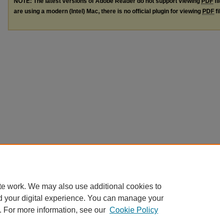
NOTE: The latest versions of Adobe Reader do not support viewing
PDF
fi
are using a modern (Intel) Mac, there is no official plugin for viewing
PDF
fi
te work. We may also use additional cookies to
d your digital experience. You can manage your
. For more information, see our
Cookie Policy