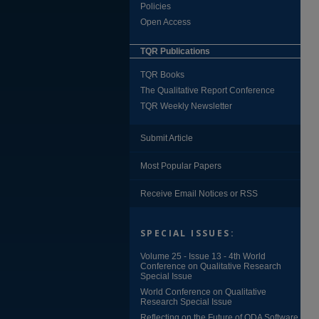
Policies
Open Access
TQR Publications
TQR Books
The Qualitative Report Conference
TQR Weekly Newsletter
Submit Article
Most Popular Papers
Receive Email Notices or RSS
SPECIAL ISSUES:
Volume 25 - Issue 13 - 4th World
Conference on Qualitative Research
Special Issue
World Conference on Qualitative
Research Special Issue
Reflecting on the Future of QDA Software