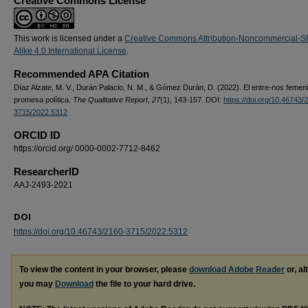
Creative Commons License
This work is licensed under a
Creative Commons Attribution-Noncommercial-S
Alike 4.0 International License
.
Recommended APA Citation
Díaz Alzate, M. V., Durán Palacio, N. M., & Gómez Durán, D. (2022). El entre-nos femen
promesa política.
The Qualitative Report
,
27
(1), 143-157. DOI:
https://doi.org/10.46743/
3715/2022.5312
ORCID ID
https://orcid.org/ 0000-0002-7712-8462
ResearcherID
AAJ-2493-2021
DOI
https://doi.org/10.46743/2160-3715/2022.5312
To view the content in your browser, please
download Adobe Reader
or, al
you may
Download
the file to your hard drive.