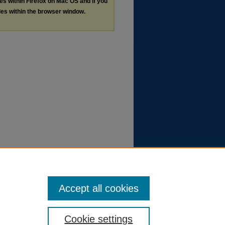
les within Firefox on Mac OS and if you
les within the browser window.
Accept all cookies
Cookie settings