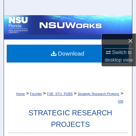
Search
Browse Collections
My Account
×
About
Switch to
Download
desktop
view
Digital Commons Network™
>
>
>
>
Home
Fischler
FSE_STU_PUBS
Strategic Research Projects
438
STRATEGIC RESEARCH
PROJECTS