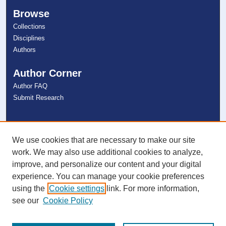
Browse
Collections
Disciplines
Authors
Author Corner
Author FAQ
Submit Research
Links
NSU Libraries
We use cookies that are necessary to make our site
Contact Us
work. We may also use additional cookies to analyze,
improve, and personalize our content and your digital
experience. You can manage your cookie preferences
Connect with NSU
using the
Cookie settings
link. For more information,
see our
Cookie Policy