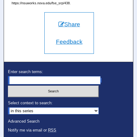
https://nsuworks.nova.edu/fse_srp/438.
Share
Feedback
Enter search terms:
Select context to search:
Advanced Search
Notify me via email or
RSS