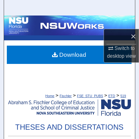
Search
Browse Collections
×
My Account
Switch to
About
Download
desktop
view
Digital Commons Network™
>
>
>
>
Home
Fischler
FSE_STU_PUBS
ETD
519
THESES AND DISSERTATIONS