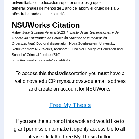
universitarias de educación superior entre los grupos
generacionales de menos de 1 año de labor y el grupo de 1 a 5
años trabajando en la institución.
NSUWorks Citation
Rafael José Guzmán Pereira. 2023.
Impacto de las Generaciones y del
Género de Estudiantes de Educación Superior en la Innovación
Organizacional.
Doctoral dissertation. Nova Southeastern University.
Retrieved from NSUWorks, Abraham S. Fischler College of Education and
School of Criminal Justice. (519)
https://nsuworks.nova.edu/fse_etd/519.
To access this thesis/dissertation you must have a
valid nova.edu OR mynsu.nova.edu email address
and create an account for NSUWorks.
Free My Thesis
If you are the author of this work and would like to
grant permission to make it openly accessible to all,
please click the Free My Thesis button.