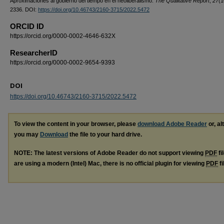
Aproximaciones al gobierno del tiempo en el neoliberalismo.
The Qualitative Report
,
27
(1
2336. DOI:
https://doi.org/10.46743/2160-3715/2022.5472
ORCID ID
https://orcid.org/0000-0002-4646-632X
ResearcherID
https://orcid.org/0000-0002-9654-9393
DOI
https://doi.org/10.46743/2160-3715/2022.5472
To view the content in your browser, please
download Adobe Reader
or, al
you may
Download
the file to your hard drive.
NOTE: The latest versions of Adobe Reader do not support viewing
PDF
fi
are using a modern (Intel) Mac, there is no official plugin for viewing
PDF
fi