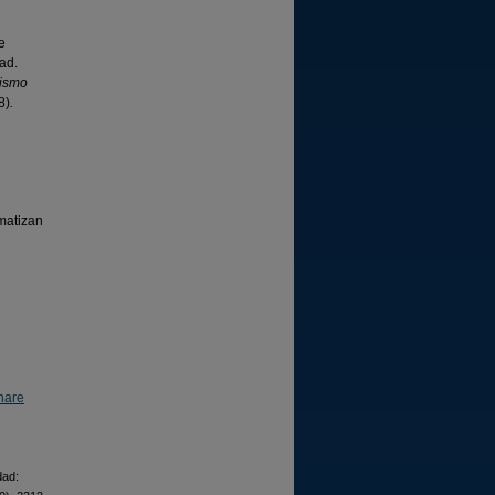
e
dad.
lismo
8)
.
ematizan
hare
dad: