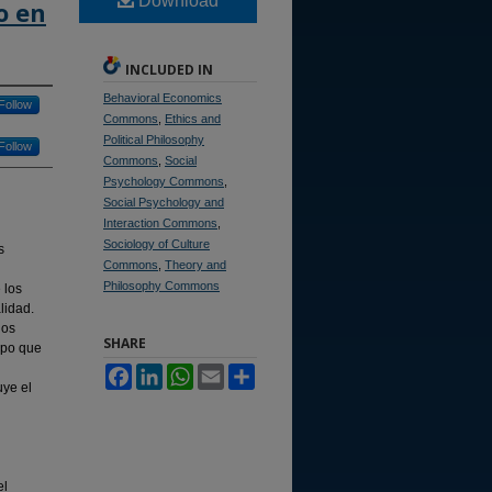
Download
o en
INCLUDED IN
Behavioral Economics
Follow
Commons
,
Ethics and
Political Philosophy
Follow
Commons
,
Social
Psychology Commons
,
Social Psychology and
Interaction Commons
,
Sociology of Culture
s
Commons
,
Theory and
Philosophy Commons
 los
lidad.
los
SHARE
mpo que
Facebook
LinkedIn
WhatsApp
Email
Share
uye el
el