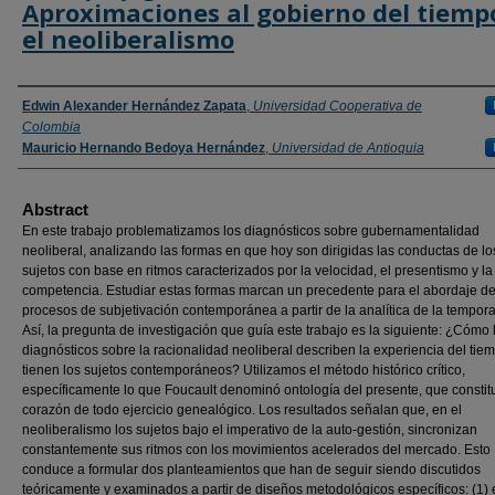
Aproximaciones al gobierno del tiemp
el neoliberalismo
Authors
Edwin Alexander Hernández Zapata
,
Universidad Cooperativa de
Colombia
Mauricio Hernando Bedoya Hernández
,
Universidad de Antioquia
Abstract
En este trabajo problematizamos los diagnósticos sobre gubernamentalidad
neoliberal, analizando las formas en que hoy son dirigidas las conductas de lo
sujetos con base en ritmos caracterizados por la velocidad, el presentismo y la
competencia. Estudiar estas formas marcan un precedente para el abordaje de
procesos de subjetivación contemporánea a partir de la analítica de la tempora
Así, la pregunta de investigación que guía este trabajo es la siguiente: ¿Cómo 
diagnósticos sobre la racionalidad neoliberal describen la experiencia del tie
tienen los sujetos contemporáneos? Utilizamos el método histórico crítico,
específicamente lo que Foucault denominó ontología del presente, que constit
corazón de todo ejercicio genealógico. Los resultados señalan que, en el
neoliberalismo los sujetos bajo el imperativo de la auto-gestión, sincronizan
constantemente sus ritmos con los movimientos acelerados del mercado. Esto
conduce a formular dos planteamientos que han de seguir siendo discutidos
teóricamente y examinados a partir de diseños metodológicos específicos: (1) 