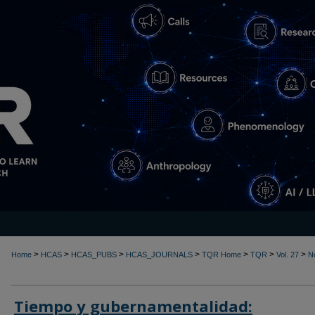
>
>
>
>
>
>
>
Home
HCAS
HCAS_PUBS
HCAS_JOURNALS
TQR Home
TQR
Vol. 27
N
Tiempo y gubernamentalidad: