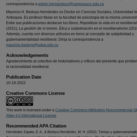
correspondencia a
edwin.hernandezz@campusucc.edu.co
Mauricio H. Bedoya Hernández es Doctor en Ciencias Sociales, Universidad d
Antioquia. Es profesor titular en la facultad de psicología de la misma universi
Entre sus publicaciones destacan los libros:
Repolitizar la vida en el neolibera
(2021)
; La gestión de sí mismo. Ética y subjetivación en el neoliberalismo
(201
Además, cuenta con diversos artículos en torno al concepto de subjetividad y
gubernamentalidad neoliberal. Dirija la correspondencia a
mauricio.bedoya@udea.edu.co
Acknowledgements
Agradecimiento al colectivo de historiadores y críticos del presente que probl
la racionalidad neoliberal.
Publication Date
10-19-2022
Creative Commons License
This work is licensed under a
Creative Commons Attribution-Noncommercial-S
Alike 4.0 International License
.
Recommended APA Citation
Hernández Zapata, E. A., & Bedoya Hernández, M. H. (2022). Tiempo y gubernamentali