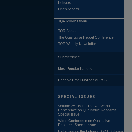
Policies
Open Access
TQR Publications
TQR Books
The Qualitative Report Conference
TQR Weekly Newsletter
Submit Article
Most Popular Papers
Receive Email Notices or RSS
SPECIAL ISSUES:
Volume 25 - Issue 13 - 4th World
Conference on Qualitative Research
Special Issue
World Conference on Qualitative
Research Special Issue
Reflecting on the Future of QDA Software