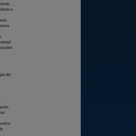
miento,
ótesis a
lismo
tramos
n
ralidad
sociales
e
gía del
a
cación
can:
erticia
la