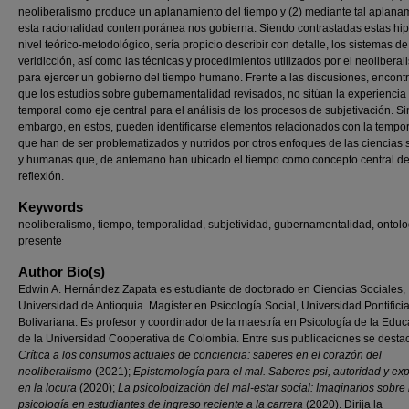
neoliberalismo produce un aplanamiento del tiempo y (2) mediante tal aplana
esta racionalidad contemporánea nos gobierna. Siendo contrastadas estas hip
nivel teórico-metodológico, sería propicio describir con detalle, los sistemas de
veridicción, así como las técnicas y procedimientos utilizados por el neolibera
para ejercer un gobierno del tiempo humano. Frente a las discusiones, encon
que los estudios sobre gubernamentalidad revisados, no sitúan la experiencia
temporal como eje central para el análisis de los procesos de subjetivación. Si
embargo, en estos, pueden identificarse elementos relacionados con la tempo
que han de ser problematizados y nutridos por otros enfoques de las ciencias 
y humanas que, de antemano han ubicado el tiempo como concepto central d
reflexión.
Keywords
neoliberalismo, tiempo, temporalidad, subjetividad, gubernamentalidad, ontolo
presente
Author Bio(s)
Edwin A. Hernández Zapata es estudiante de doctorado en Ciencias Sociales,
Universidad de Antioquia. Magíster en Psicología Social, Universidad Pontifici
Bolivariana. Es profesor y coordinador de la maestría en Psicología de la Edu
de la Universidad Cooperativa de Colombia. Entre sus publicaciones se desta
Crítica a los consumos actuales de conciencia: saberes en el corazón del
neoliberalismo
(2021);
Epistemología para el mal. Saberes psi, autoridad y exp
en la locura
(2020);
La psicologización del mal-estar social: Imaginarios sobre 
psicología en estudiantes de ingreso reciente a la carrera
(2020). Dirija la