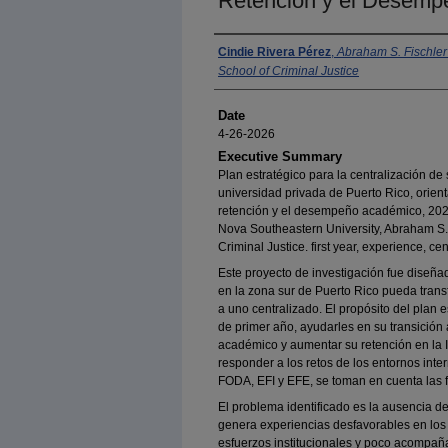
Retención y el Desem
Author
Cindie Rivera Pérez
,
Abraham S. Fischler
School of Criminal Justice
Date
4-26-2026
Executive Summary
Plan estratégico para la centralización de
universidad privada de Puerto Rico, orienta
retención y el desempeño académico, 2026
Nova Southeastern University, Abraham S. 
Criminal Justice. first year, experience, ce
Este proyecto de investigación fue diseña
en la zona sur de Puerto Rico pueda tran
a uno centralizado. El propósito del plan e
de primer año, ayudarles en su transición 
académico y aumentar su retención en la I
responder a los retos de los entornos inter
FODA, EFI y EFE, se toman en cuenta las fo
El problema identificado es la ausencia de
genera experiencias desfavorables en los
esfuerzos institucionales y poco acompaña