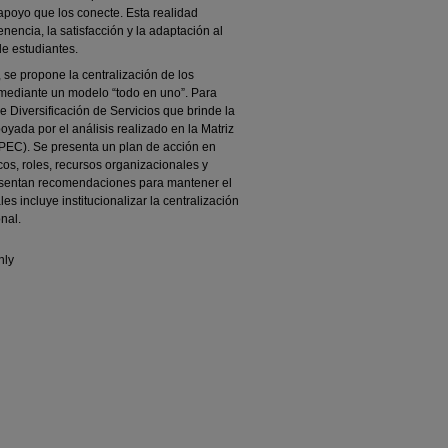
 apoyo que los conecte. Esta realidad
nencia, la satisfacción y la adaptación al
de estudiantes.
 se propone la centralización de los
 mediante un modelo “todo en uno”. Para
e Diversificación de Servicios que brinde la
oyada por el análisis realizado en la Matriz
MPEC). Se presenta un plan de acción en
cos, roles, recursos organizacionales y
esentan recomendaciones para mantener el
es incluye institucionalizar la centralización
nal.
nly