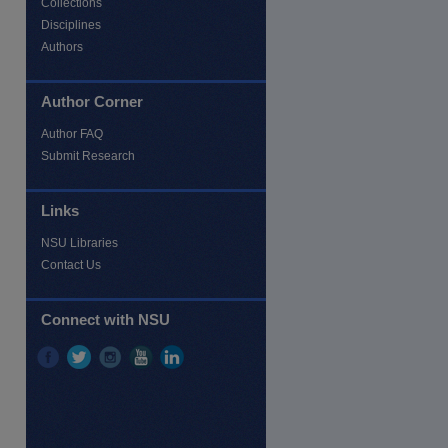
Collections
Disciplines
Authors
re
Author Corner
Author FAQ
Submit Research
Links
NSU Libraries
Contact Us
Connect with NSU