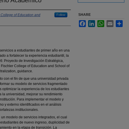
peño Académico
SHARE
 College of Education and
Follow
Facebook
LinkedIn
WhatsApp
Email
Sha
 servicios a estudiantes de primer año en una
do a fortalecer la experiencia estudiantil, la
: Proyecto de Investigación Estratégica,
Fischler College of Education and School of
ntralization, guidance.
do con el fin de que una universidad privada
sformar su modelo de servicios fragmentado
s optimizar la experiencia de los estudiantes
a la universidad, mejorar su rendimiento
nstitución. Para implementar el modelo y
no y externo identificados en el análisis
rtalezas institucionales.
 un modelo de servicios integrados, el cual
 estudiantes de nuevo ingreso, duplicidad de
miento en la etapa de transición. La