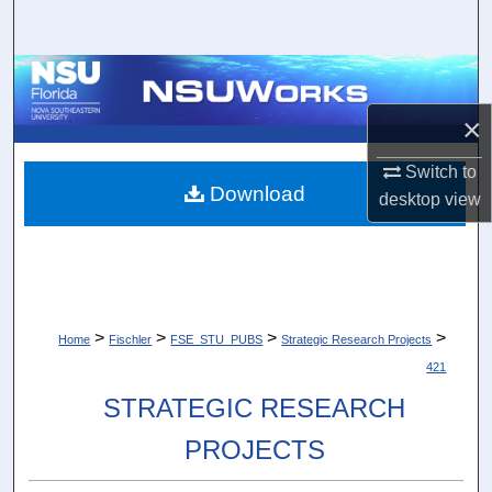
Search
Browse Collections
×
My Account
Switch to
About
Download
desktop
view
Digital Commons Network™
>
>
>
>
Home
Fischler
FSE_STU_PUBS
Strategic Research Projects
421
STRATEGIC RESEARCH
PROJECTS