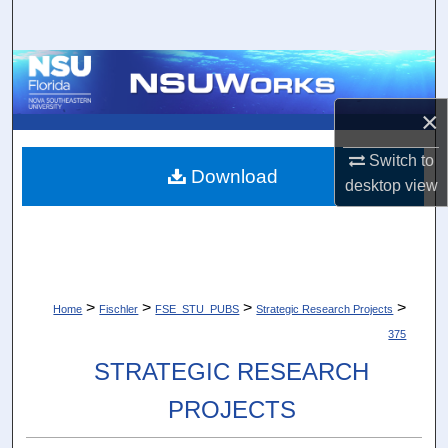
Search
Browse Collections
×
My Account
Switch to
About
Download
desktop
view
Digital Commons Network™
>
>
>
>
Home
Fischler
FSE_STU_PUBS
Strategic Research Projects
375
STRATEGIC RESEARCH
PROJECTS