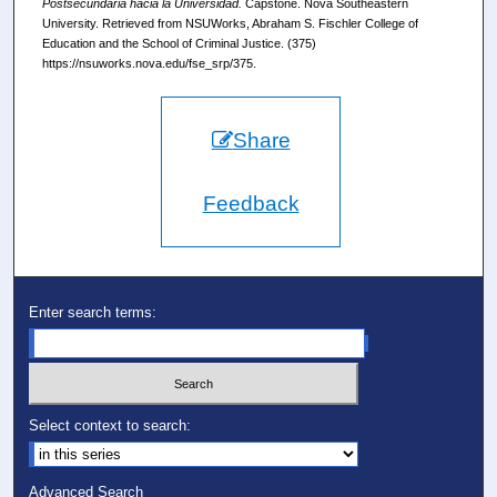
Postsecundaria hacia la Universidad.
Capstone. Nova Southeastern
University. Retrieved from NSUWorks, Abraham S. Fischler College of
Education and the School of Criminal Justice. (375)
https://nsuworks.nova.edu/fse_srp/375.
Share
Feedback
Enter search terms:
Select context to search:
Advanced Search