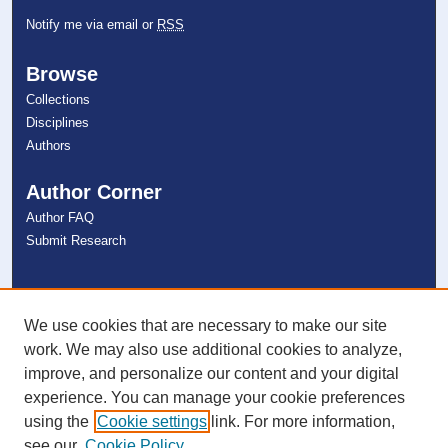
Notify me via email or
RSS
Browse
Collections
Disciplines
Authors
Author Corner
Author FAQ
Submit Research
Links
NSU Libraries
We use cookies that are necessary to make our site
Contact Us
work. We may also use additional cookies to analyze,
improve, and personalize our content and your digital
experience. You can manage your cookie preferences
Connect with NSU
using the
Cookie settings
link. For more information,
see our
Cookie Policy