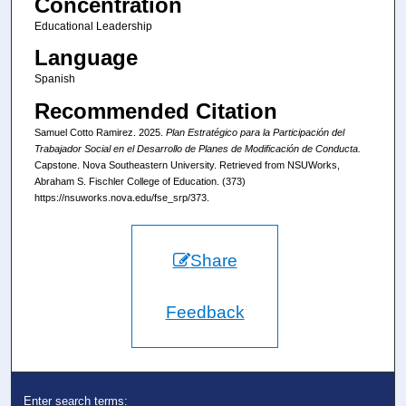
Concentration
Educational Leadership
Language
Spanish
Recommended Citation
Samuel Cotto Ramirez. 2025.
Plan Estratégico para la Participación del
Trabajador Social en el Desarrollo de Planes de Modificación de Conducta.
Capstone. Nova Southeastern University. Retrieved from NSUWorks,
Abraham S. Fischler College of Education. (373)
https://nsuworks.nova.edu/fse_srp/373.
Share
Feedback
Enter search terms: