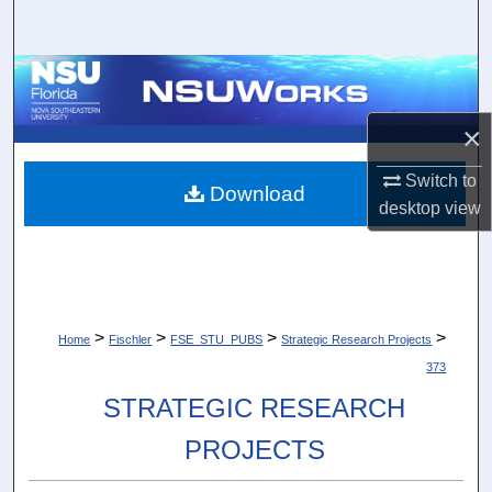
Search
Browse Collections
×
My Account
Switch to
About
Download
desktop
view
Digital Commons Network™
>
>
>
>
Home
Fischler
FSE_STU_PUBS
Strategic Research Projects
373
STRATEGIC RESEARCH
PROJECTS