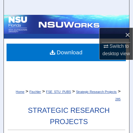
Search
Browse Collections
×
My Account
Switch to
About
Download
desktop
view
Digital Commons Network™
>
>
>
>
Home
Fischler
FSE_STU_PUBS
Strategic Research Projects
285
STRATEGIC RESEARCH
PROJECTS