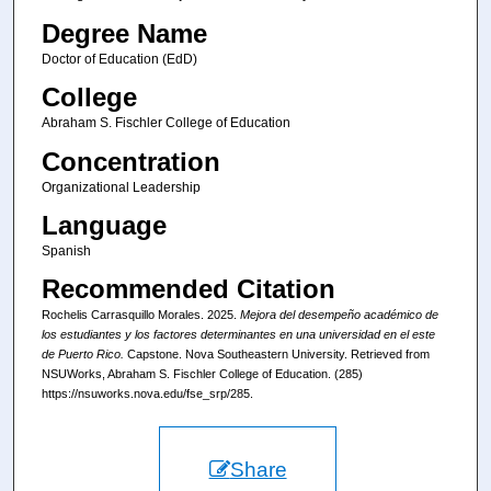
Degree Name
Doctor of Education (EdD)
College
Abraham S. Fischler College of Education
Concentration
Organizational Leadership
Language
Spanish
Recommended Citation
Rochelis Carrasquillo Morales. 2025.
Mejora del desempeño académico de
los estudiantes y los factores determinantes en una universidad en el este
de Puerto Rico.
Capstone. Nova Southeastern University. Retrieved from
NSUWorks, Abraham S. Fischler College of Education. (285)
https://nsuworks.nova.edu/fse_srp/285.
Share