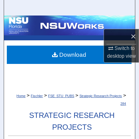
Search
Browse Collections
×
My Account
Switch to
About
Download
desktop
view
Digital Commons Network™
>
>
>
>
Home
Fischler
FSE_STU_PUBS
Strategic Research Projects
284
STRATEGIC RESEARCH
PROJECTS