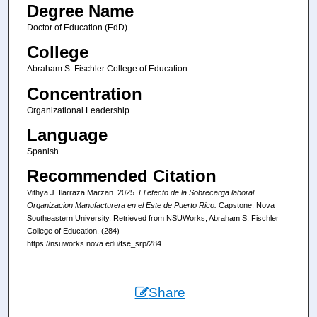
Degree Name
Doctor of Education (EdD)
College
Abraham S. Fischler College of Education
Concentration
Organizational Leadership
Language
Spanish
Recommended Citation
Vithya J. Ilarraza Marzan. 2025.
El efecto de la Sobrecarga laboral
Organizacion Manufacturera en el Este de Puerto Rico.
Capstone. Nova
Southeastern University. Retrieved from NSUWorks, Abraham S. Fischler
College of Education. (284)
https://nsuworks.nova.edu/fse_srp/284.
Share