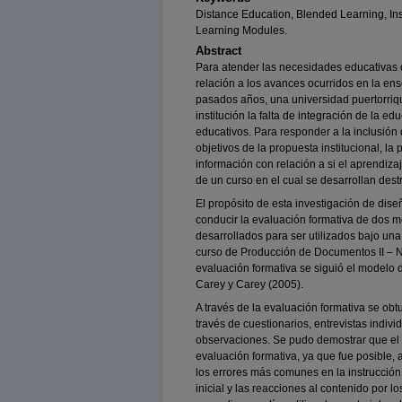
Distance Education, Blended Learning, Ins
Learning Modules.
Abstract
Para atender las necesidades educativas 
relación a los avances ocurridos en la en
pasados años, una universidad puertorriq
institución la falta de integración de la 
educativos. Para responder a la inclusión 
objetivos de la propuesta institucional, la
información con relación a si el aprendiz
de un curso en el cual se desarrollan des
El propósito de esta investigación de dise
conducir la evaluación formativa de dos m
desarrollados para ser utilizados bajo una
curso de Producción de Documentos II – Ni
evaluación formativa se siguió el modelo d
Carey y Carey (2005).
A través de la evaluación formativa se ob
través de cuestionarios, entrevistas indivi
observaciones. Se pudo demostrar que el 
evaluación formativa, ya que fue posible, a 
los errores más comunes en la instrucció
inicial y las reacciones al contenido por lo