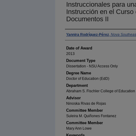
Instruccionales para un
Instrucción en el Curso
Documentos II
Author
Yannira Rodríguez-Pérez
,
Nova Southeast
Date of Award
2013
Document Type
Dissertation - NSU Access Only
Degree Name
Doctor of Education (EdD)
Department
Abraham S. Fischler College of Education 
Advisor
Ninoska Rivas de Rojas
Committee Member
Suleira M. Quiñones Fontanez
Committee Member
Mary Ann Lowe
Keywords