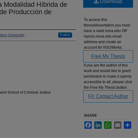
Download
a Modalidad Híbrida de
 de Producción de
To access this
thesis/dissertation you must
have a valid nova.edu OR
ern University
Follow
mynsu.nova.edu email
address and create an
account for NSUWorks.
Free My Thesis
If you are the author of this
work and would like to grant
permission to make it openly
accessible to all, please click
the Free My Thesis button.
and School of Criminal Justice
Contact Author
SHARE
Facebook
LinkedIn
WhatsApp
Email
Sha