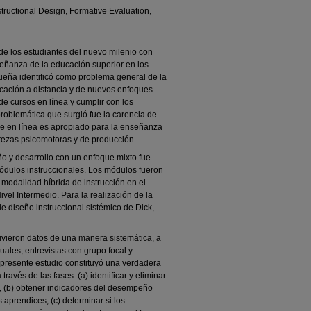
tructional Design, Formative Evaluation,
de los estudiantes del nuevo milenio con
señanza de la educación superior en los
ueña identificó como problema general de la
educación a distancia y de nuevos enfoques
de cursos en línea y cumplir con los
 problemática que surgió fue la carencia de
aje en línea es apropiado para la enseñanza
trezas psicomotoras y de producción.
ño y desarrollo con un enfoque mixto fue
ódulos instruccionales. Los módulos fueron
 modalidad híbrida de instrucción en el
vel Intermedio. Para la realización de la
e diseño instruccional sistémico de Dick,
tuvieron datos de una manera sistemática, a
duales, entrevistas con grupo focal y
presente estudio constituyó una verdadera
través de las fases: (a) identificar y eliminar
n, (b) obtener indicadores del desempeño
s aprendices, (c) determinar si los