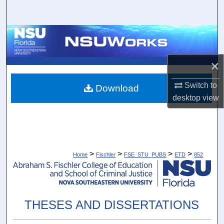
Search
Browse Collections
My Account
×
About
Switch to
Download
desktop
view
Digital Commons Network™
>
>
>
>
Home
Fischler
FSE_STU_PUBS
ETD
852
THESES AND DISSERTATIONS