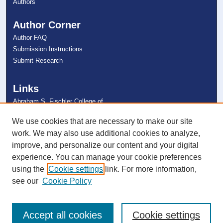
Authors
Author Corner
Author FAQ
Submission Instructions
Submit Research
Links
Abraham S. Fischler College of
Education
NSU Libraries
We use cookies that are necessary to make our site
Contact Us
work. We may also use additional cookies to analyze,
improve, and personalize our content and your digital
experience. You can manage your cookie preferences
Connect with NSU
using the
Cookie settings
link. For more information,
see our
Cookie Policy
Accept all cookies
Cookie settings