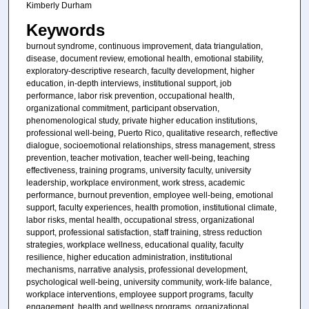
Kimberly Durham
Keywords
burnout syndrome, continuous improvement, data triangulation,
disease, document review, emotional health, emotional stability,
exploratory-descriptive research, faculty development, higher
education, in-depth interviews, institutional support, job
performance, labor risk prevention, occupational health,
organizational commitment, participant observation,
phenomenological study, private higher education institutions,
professional well-being, Puerto Rico, qualitative research, reflective
dialogue, socioemotional relationships, stress management, stress
prevention, teacher motivation, teacher well-being, teaching
effectiveness, training programs, university faculty, university
leadership, workplace environment, work stress, academic
performance, burnout prevention, employee well-being, emotional
support, faculty experiences, health promotion, institutional climate,
labor risks, mental health, occupational stress, organizational
support, professional satisfaction, staff training, stress reduction
strategies, workplace wellness, educational quality, faculty
resilience, higher education administration, institutional
mechanisms, narrative analysis, professional development,
psychological well-being, university community, work-life balance,
workplace interventions, employee support programs, faculty
engagement, health and wellness programs, organizational