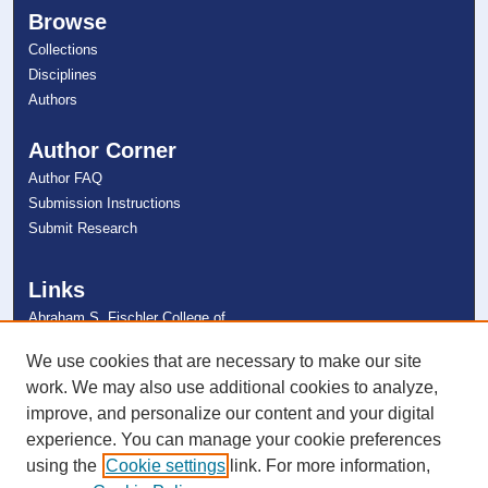
Browse
Collections
Disciplines
Authors
Author Corner
Author FAQ
Submission Instructions
Submit Research
Links
Abraham S. Fischler College of
Education
NSU Libraries
We use cookies that are necessary to make our site
Contact Us
work. We may also use additional cookies to analyze,
improve, and personalize our content and your digital
experience. You can manage your cookie preferences
Connect with NSU
using the
Cookie settings
link. For more information,