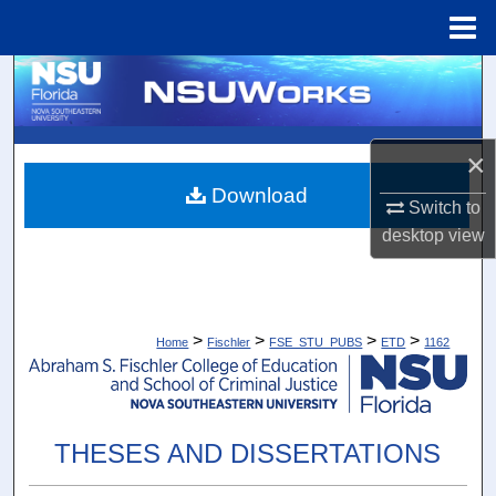
Menu
Home
Search
Browse Collections
×
My Account
Download
Switch to
desktop
view
About
Digital Commons Network™
>
>
>
>
Home
Fischler
FSE_STU_PUBS
ETD
1162
THESES AND DISSERTATIONS