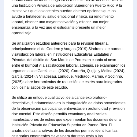
laboral como factor de riesgo en el rendimiento de los Docentes de
una Institución Privada de Educación Superior en Puerto Rico. A la
misma vez que los docentes puedan obtener opciones que los
ayude a fortalecer su salud emocional y física, su rendimiento
laboral, obtener una mayor motivación y ofrecer una mejor
enseñanza, a la vez que el estudiante presente un mejor
aprendizaje.
Se analizaron estudios anteriores para la revisión literaria,
principalmente el de Cordero y Vargas (2019) Síndrome de burnout
y satisfacción laboral en Instituciones Educativas Estatales y
Privadas del distrito de San Martín de Porres en cuanto al nexo
entre el burnout y la satisfacción laboral, además, se examinaron los
argumentos de García et al. (2020), Carreño, Quijije y Molina (2024),
García (2024), y Viladesau, Lanuque, Medrado, Marmo, y Godinho,
(2025) sobre herramientas de reducción de estrés para integrarlos
con los hallazgos de este estudio.
Se utilizó un enfoque cualitativo, de alcance exploratorio-
descriptivo, fundamentado en la triangulación de datos provenientes
de la observación participante, entrevistas en profundidad y revisión
documental. Este diseño permitió examinar y analizar las
manifestaciones de estrés que experimentan los docentes de una
Institución Privada de Educación Superior en Puerto Rico. El
análisis de las narrativas de los docentes permitió identificar las
categorías emergentes claves para dar respuesta a las