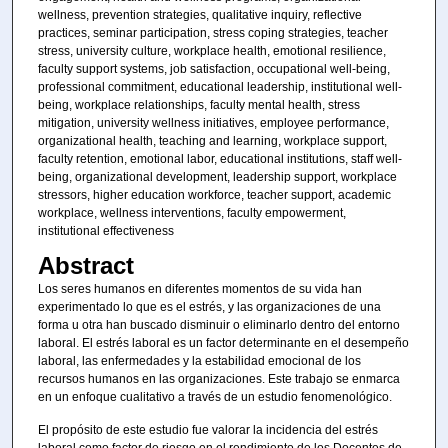
wellness, prevention strategies, qualitative inquiry, reflective
practices, seminar participation, stress coping strategies, teacher
stress, university culture, workplace health, emotional resilience,
faculty support systems, job satisfaction, occupational well-being,
professional commitment, educational leadership, institutional well-
being, workplace relationships, faculty mental health, stress
mitigation, university wellness initiatives, employee performance,
organizational health, teaching and learning, workplace support,
faculty retention, emotional labor, educational institutions, staff well-
being, organizational development, leadership support, workplace
stressors, higher education workforce, teacher support, academic
workplace, wellness interventions, faculty empowerment,
institutional effectiveness
Abstract
Los seres humanos en diferentes momentos de su vida han
experimentado lo que es el estrés, y las organizaciones de una
forma u otra han buscado disminuir o eliminarlo dentro del entorno
laboral. El estrés laboral es un factor determinante en el desempeño
laboral, las enfermedades y la estabilidad emocional de los
recursos humanos en las organizaciones. Este trabajo se enmarca
en un enfoque cualitativo a través de un estudio fenomenológico.
El propósito de este estudio fue valorar la incidencia del estrés